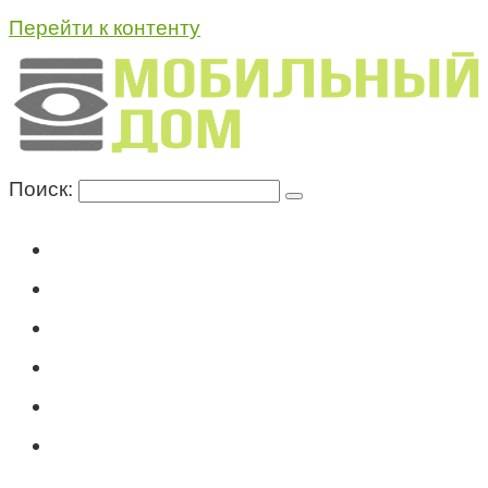
Перейти к контенту
Поиск:
Мегафон
МТС
Билайн
Теле2
Консультация специалиста
Контакты