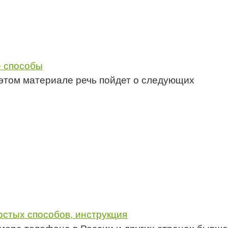
е способы
этом материале речь пойдет о следующих
остых способов, инструкция