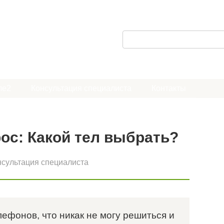
П
о
и
с
ле2
Консультация специалиста
Контакты
к
:
ос: Какой тел выбрать?
нсультация специалиста
лефонов, что никак не могу решиться и