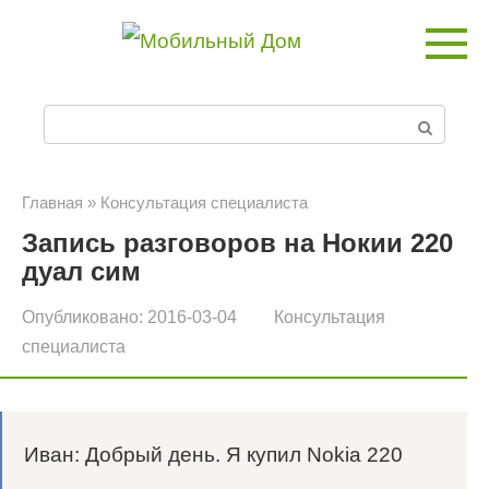
Перейти
к
контенту
П
о
и
Главная
»
Консультация специалиста
Запись разговоров на Нокии 220
с
дуал сим
к
Опубликовано:
2016-03-04
Консультация
:
специалиста
Иван: Добрый день. Я купил Nokia 220