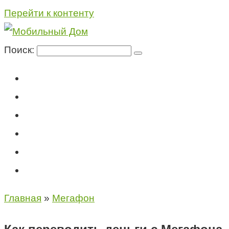
Перейти к контенту
Поиск:
Мегафон
МТС
Билайн
Теле2
Консультация специалиста
Контакты
Главная
»
Мегафон