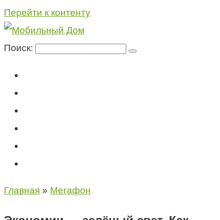
Перейти к контенту
Поиск:
Мегафон
МТС
Билайн
Теле2
Консультация специалиста
Контакты
Главная
»
Мегафон