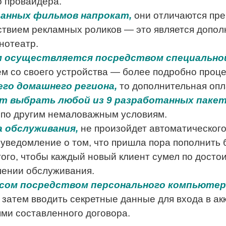
о провайдера.
ранных фильмов напрокат,
они отличаются пр
твием рекламных роликов — это является дополн
нотеатр.
м осуществляется посредством специально
ем со своего устройства — более подробно проц
его домашнего региона,
то дополнительная опл
т выбрать любой из 9 разработанных пакет
е по другим немаловажным условиям.
 обслуживания,
не произойдет автоматического 
 уведомление о том, что пришла пора пополнить
ого, чтобы каждый новый клиент сумел по досто
шении обслуживания.
исом посредством персонального компьютер
 затем вводить секретные данные для входа в ак
ями составленного договора.