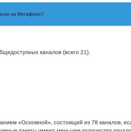
иски на Мегафоне?
бщедоступных каналов (всего 21).
нием «Основной», состоящий из 78 каналов, есл
ивные пакеты имеют меньшее количество канало