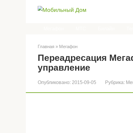
Перейти
к
контенту
Мегафон
МТС
Билайн
Те
Главная
»
Мегафон
Переадресация Мегаф
управление
Опубликовано:
2015-09-05
Рубрика:
Ме