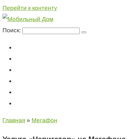
Перейти к контенту
Поиск:
Мегафон
МТС
Билайн
Теле2
Консультация специалиста
Контакты
Главная
»
Мегафон