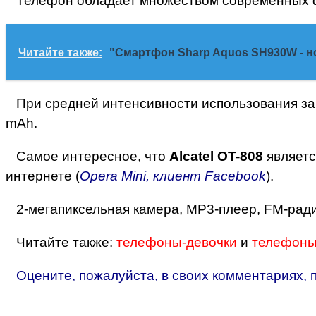
Телефон обладает множеством современных фун
Читайте также:
"Смартфон Sharp Aquos SH930W - но
При средней интенсивности использования зар
mAh.
Самое интересное, что
Alcatel OT-808
являет
интернете (
Opera Mini, клиент Facebook
).
2-мегапиксельная камера, MP3-плеер, FM-ради
Читайте также:
телефоны-девочки
и
телефоны
Оцените, пожалуйста, в своих комментариях, п