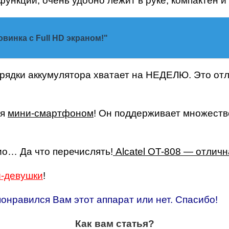
кций, очень удобно лежит в руке, компактен и 
винка с Full HD экраном!"
ядки аккумулятора хватает на НЕДЕЛЮ. Это отл
ся
мини-смартфоном
! Он поддерживает множество
о… Да что перечислять!
Alcatel OT-808 — отлич
-девушки
!
онравился Вам этот аппарат или нет. Спасибо!
Как вам статья?