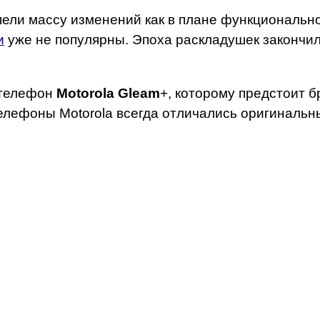
и массу изменений как в плане функциональност
и
уже не популярны. Эпоха раскладушек закончил
 телефон
Motorola Gleam
+, которому предстоит б
елефоны Motorola всегда отличались оригинальн