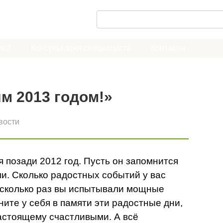
П
о
и
ле2
Консультация специалиста
Контакты
с
к
:
м 2013 годом!»
вости
 позади 2012 год. Пусть он запомнится
и. Сколько радостных событий у вас
 сколько раз вы испытывали мощные
те у себя в памяти эти радостные дни,
настоящему счастливыми. А всё