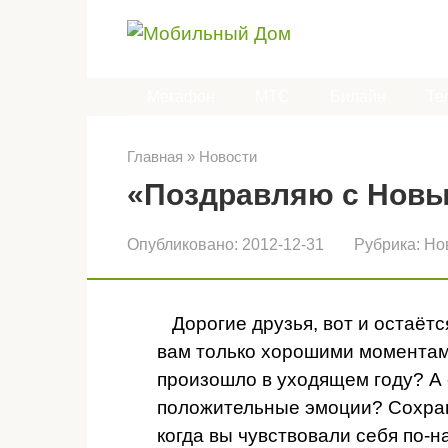
Перейти
к
контенту
Мегафон
МТС
Билайн
Те
Главная
»
Новости
«Поздравляю с Новы
Опубликовано:
2012-12-31
Рубрика:
Но
Дорогие друзья, вот и остаётся
вам только хорошими моментам
произошло в уходящем году? А
положительные эмоции? Сохрани
когда вы чувствовали себя по-