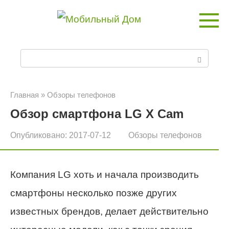
Перейти
к
контенту
П
о
и
Главная
»
Обзоры телефонов
Обзор смартфона LG X Cam
с
к
Опубликовано:
2017-07-12
Обзоры телефонов
:
Компания LG хоть и начала производить
смартфоны несколько позже других
известных брендов, делает действительно