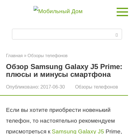
Перейти
к
контенту
П
о
и
Главная
»
Обзоры телефонов
Обзор Samsung Galaxy J5 Prime:
с
плюсы и минусы смартфона
к
Опубликовано:
2017-06-30
Обзоры телефонов
:
Если вы хотите приобрести новенький
телефон, то настоятельно рекомендуем
присмотреться к
Samsung Galaxy J5
Prime,