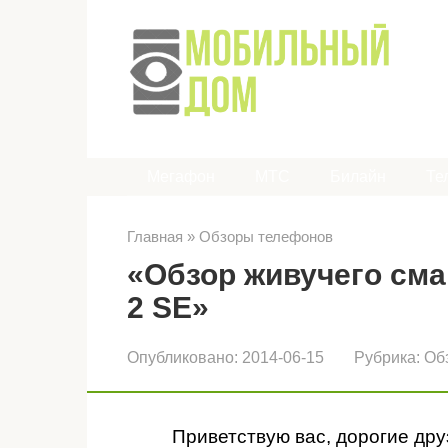
Перейти
к
контенту
Мегафон
МТС
Билайн
Те
Главная
»
Обзоры телефонов
«Обзор живучего сма
2 SE»
Опубликовано:
2014-06-15
Рубрика:
Об
Приветствую вас, дорогие дру