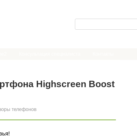
П
о
и
с
ле2
Консультация специалиста
Контакты
к
:
ртфона Highscreen Boost
зоры телефонов
зья!