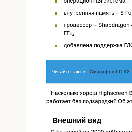
операционная система – A
внутренняя память – 8 Гб
процессор – Shapdragon 
ГГц,
добавлена поддержка Г
Читайте также:
Смартфон LG K8
Насколько хорош Highscreen Bo
работает без подзарядки? Об э
Внешний вид
С батареей на 3000 mAh смарт