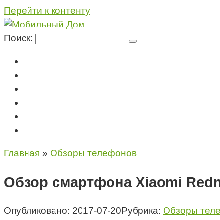
Перейти к контенту
Поиск:
Мегафон
МТС
Билайн
Теле2
Консультация специалиста
Контакты
Главная
»
Обзоры телефонов
Обзор смартфона Xiaomi Redm
Опубликовано:
2017-07-20
Рубрика:
Обзоры тел