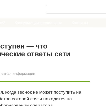
П
о
и
ле2
Консультация специалиста
Контакты
с
к
:
ступен — что
ческие ответы сети
лезная информация
я, когда звонок не может поступить на
ство сотовой связи находится на
борудовании оператора.