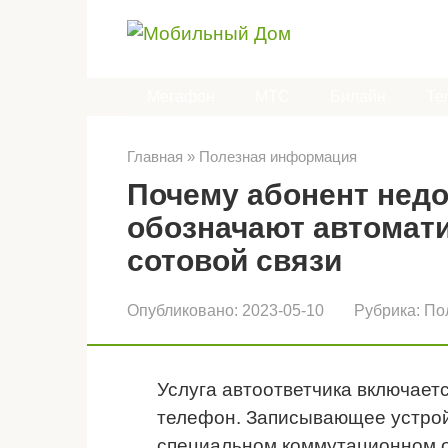
Перейти
к
контенту
Мегафон
МТС
Билайн
Те
Главная
»
Полезная информация
Почему абонент недо
обозначают автомати
сотовой связи
Опубликовано:
2023-05-10
Рубрика:
По
Услуга автоответчика включаетс
телефон. Записывающее устрой
специальном коммутационном о