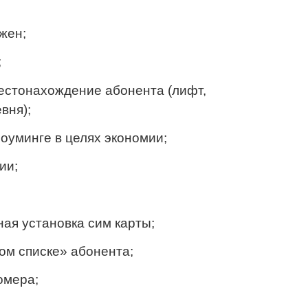
жен;
;
естонахождение абонента (лифт,
вня);
оуминге в целях экономии;
ии;
ая установка сим карты;
ом списке» аб
онента;
омера;