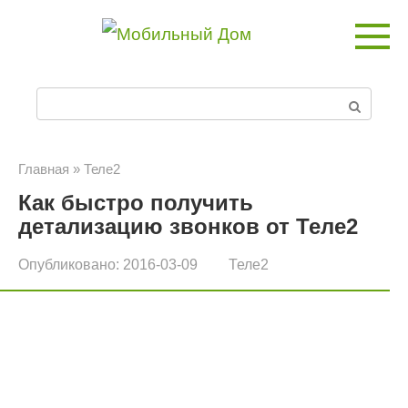
Перейти
к
контенту
П
о
и
Главная
»
Теле2
Как быстро получить
с
детализацию звонков от Теле2
к
Опубликовано:
2016-03-09
Теле2
: