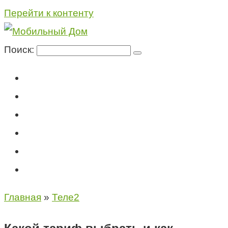
Перейти к контенту
Поиск:
Мегафон
МТС
Билайн
Теле2
Консультация специалиста
Контакты
Главная
»
Теле2