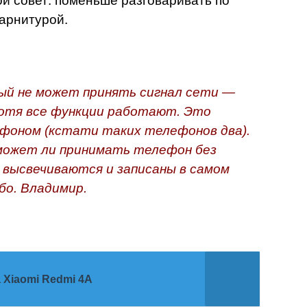
й совет: поменьше разговаривать по
арнитурой.
й не может принять сигнал сети —
хотя все функции работают. Это
ефоном (кстати таких телефонов два).
может ли принимать телефон без
 высвечиваются и записаны в самом
бо. Владимир.
Xiaomi Redmi 4A