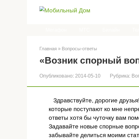
Перейти
к
контенту
Мегафон
МТС
Билайн
Те
Главная
»
Вопросы-ответы
«Возник спорный воп
Опубликовано:
2014-05-10
Рубрика:
Во
Здравствуйте, дорогие друзья
которые поступают ко мне непр
ответы хотя бы чуточку вам по
Задавайте новые спорные вопр
забывайте делиться моими стат