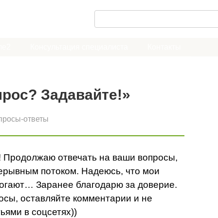
П
о
и
ле2
Консультация специалиста
Контакты
с
к
:
рос? Задавайте!»
просы-ответы
! Продолжаю отвечать на ваши вопросы,
ерывным потоком. Надеюсь, что мои
могают… Заранее благодарю за доверие.
осы, оставляйте комментарии и не
ьями в соцсетях))