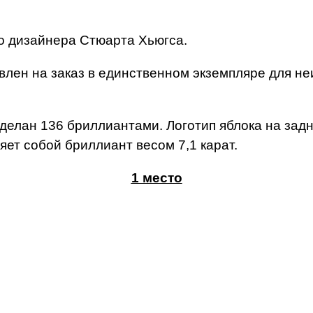
о дизайнера Стюарта Хьюгса.
лен на заказ в единственном экземпляре для неи
тделан 136 бриллиантами. Логотип яблока на зад
ет собой бриллиант весом 7,1 карат.
1 место