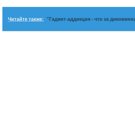
Читайте также:
"Гаджет-аддикция - что за диковин