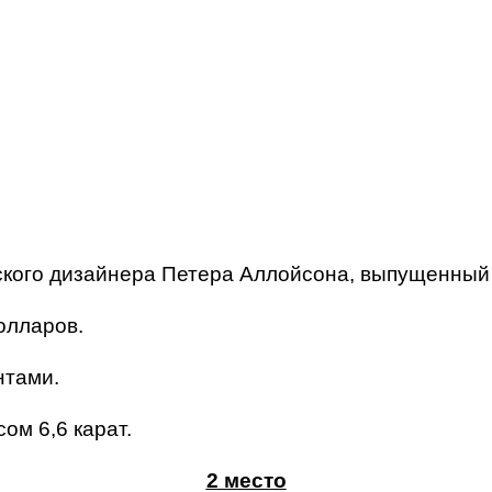
кого дизайнера Петера Аллойсона, выпущенный в
олларов.
нтами.
м 6,6 карат.
2 место