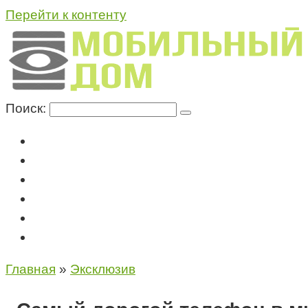
Перейти к контенту
Поиск:
Мегафон
МТС
Билайн
Теле2
Консультация специалиста
Контакты
Главная
»
Эксклюзив