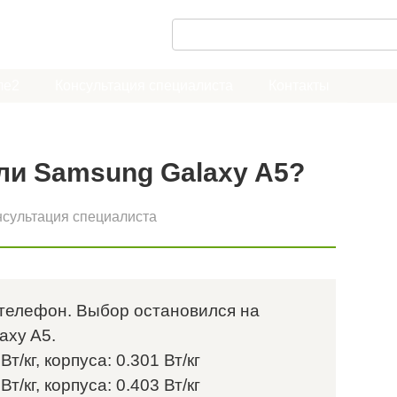
П
о
и
ле2
Консультация специалиста
Контакты
с
к
:
ли Samsung Galaxy A5?
нсультация специалиста
 телефон. Выбор остановился на
axy A5.
т/кг, корпуса: 0.301 Вт/кг
т/кг, корпуса: 0.403 Вт/кг