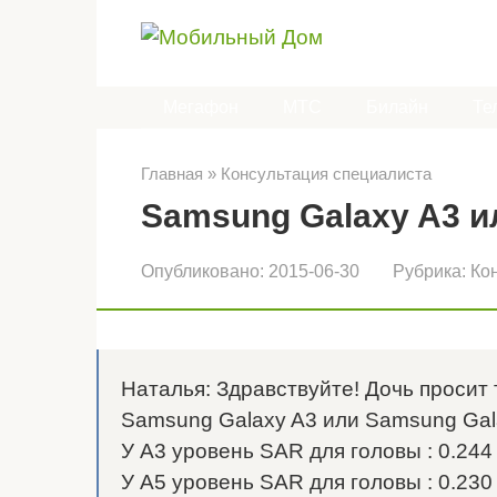
Перейти
к
контенту
Мегафон
МТС
Билайн
Те
Главная
»
Консультация специалиста
Samsung Galaxy A3 и
Опубликовано:
2015-06-30
Рубрика:
Ко
Наталья: Здравствуйте! Дочь просит
Samsung Galaxy A3 или Samsung Gal
У A3 уровень SAR для головы : 0.244 В
У A5 уровень SAR для головы : 0.230 В