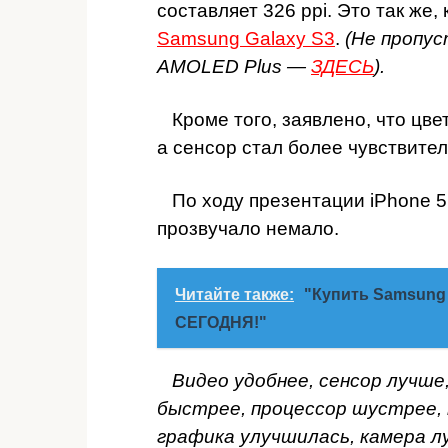
составляет 326 ppi. Это так же, 
Samsung
Galaxy S3
.
(Не пропус
AMOLED Plus —
ЗДЕСЬ
).
Кроме того, заявлено, что цве
а сенсор стал более чувствите
По ходу презентации iPhone 5
прозвучало немало.
Читайте также:
"Купить Samsung 
СЕГОДНЯ!"
Видео удобнее, сенсор лучше, 
быстрее, процессор шустрее,
графика улучшилась, камера 