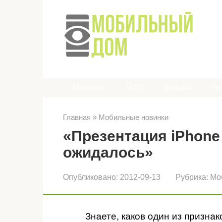
Перейти
к
контенту
Мегафон
МТС
Билайн
Те
Главная
»
Мобильные новинки
«Презентация iPhone 
ожидалось»
Опубликовано:
2012-09-13
Рубрика:
Мо
Знаете, каков один из признак