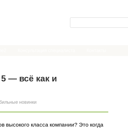
П
о
и
с
ле2
Консультация специалиста
Контакты
к
:
5 — всё как и
бильные новинки
ов высокого класса компании? Это когда