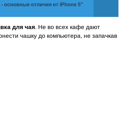
 - основные отличия от iPhone 5"
вка для чая
. Не во всех кафе дают
онести чашку до компьютера, не запачкав