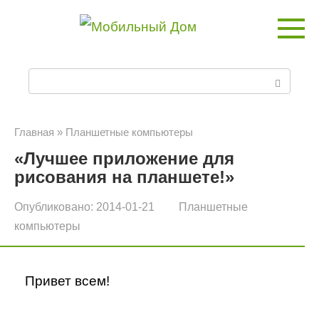
Перейти
к
контенту
П
о
и
Главная
»
Планшетные компьютеры
«Лучшее приложение для
с
рисования на планшете!»
к
Опубликовано:
2014-01-21
Планшетные
:
компьютеры
Привет всем!