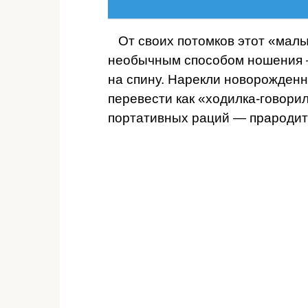
От своих потомков этот «мал
необычным способом ношения 
на спину. Нарекли новорожденно
перевести как «ходилка-говорил
портативных раций — прароди