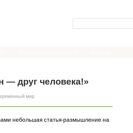
П
о
и
с
ле2
Консультация специалиста
Контакты
к
:
 — друг человека!»
временный мир
вами небольшая статья-размышление на