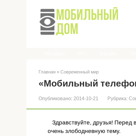
Перейти
к
контенту
Мегафон
МТС
Билайн
Те
Главная
»
Современный мир
«Мобильный телефон
Опубликовано:
2014-10-21
Рубрика:
Со
Здравствуйте, друзья! Перед 
очень злободневную тему.