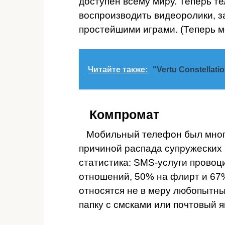
доступен всему миру. Теперь т
воспроизводить видеоролики, з
простейшими играми. (Теперь 
Читайте также:
"Vertu Constellat
Компромат
Мобильный телефон был многок
причиной распада супружеских 
статистика: SMS-услуги провоц
отношений, 50% на флирт и 67%
относятся не в меру любопытны
папку с смсками или почтовый 