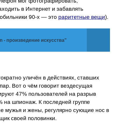
елефон мог фотографировать,
аходить в Интернет и забавлять
мобильники 90-х — это
раритетные вещи
).
ion - произведение искусства"
ратно уличён в действиях, ставших
пар. Вот о чём говорит вездесущая
ируют 47% пользователей на разрыв
 на шпионаж. К последней группе
е мужья и жены, регулярно сующие нос в
ящик своей половинки.