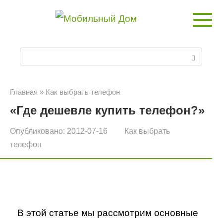
Перейти
к
контенту
П
о
и
Главная
»
Как выбрать телефон
«Где дешевле купить телефон?»
с
к
Опубликовано:
2012-07-16
Как выбрать
телефон
:
В этой статье мы рассмотрим основные