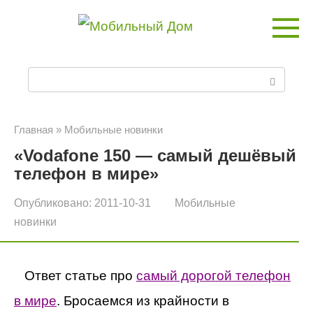
Перейти
к
контенту
П
о
и
Главная
»
Мобильные новинки
«Vodafone 150 — самый дешёвый
с
телефон в мире»
к
Опубликовано:
2011-10-31
Мобильные
:
новинки
Ответ статье
про
самый дорогой телефон
в мире
. Бросаемся из крайности в