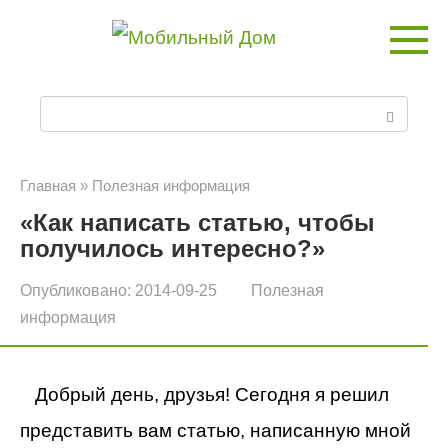
Перейти
к
контенту
П
о
и
Главная
»
Полезная информация
«Как написать статью, чтобы
с
получилось интересно?»
к
Опубликовано:
2014-09-25
Полезная
:
информация
Добрый день, друзья! Сегодня я решил
представить вам статью, написанную мной