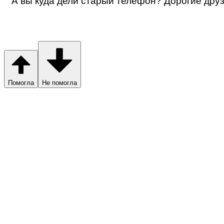
А вы куда дели старый телефон? Дорогие друз
Помогла
Не помогла